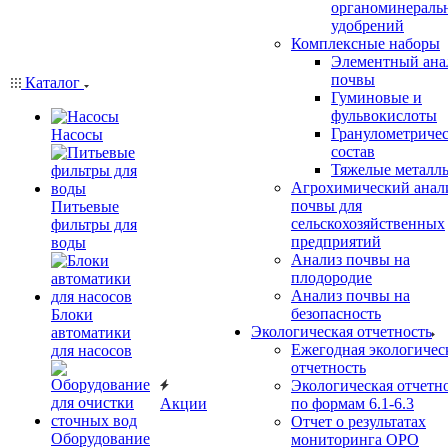
органоминераль
удобрений
Комплексные наборы
Элементный ана
почвы
Каталог
Гуминовые и
фульвокислоты
Гранулометриче
Насосы
состав
Тяжелые металл
Агрохимический анал
почвы для
Питьевые
сельскохозяйственных
фильтры для
предприятий
воды
Анализ почвы на
плодородие
Анализ почвы на
безопасность
Блоки
Экологическая отчетность
автоматики
Ежегодная экологичес
для насосов
отчетность
Экологическая отчетн
Акции
по формам 6.1-6.3
Отчет о результатах
Оборудование
мониторинга ОРО