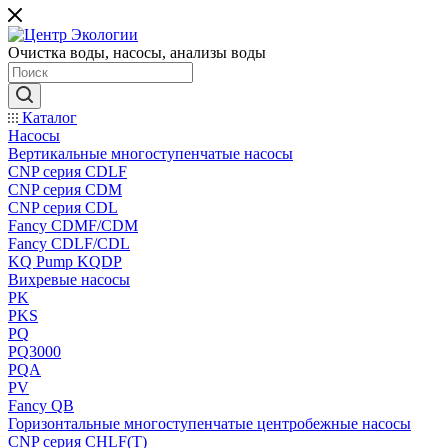
Очистка воды, насосы, анализы воды
Каталог
Насосы
Вертикальные многоступенчатые насосы
CNP серия CDLF
CNP серия CDM
CNP серия CDL
Fancy CDMF/CDM
Fancy CDLF/CDL
KQ Pump KQDP
Вихревые насосы
PK
PKS
PQ
PQ3000
PQA
PV
Fancy QB
Горизонтальные многоступенчатые центробежные насосы
CNP серия CHLF(T)