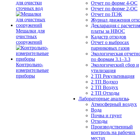
для очистки
Отчет по форме 4-ОС
сточных вод
Отчет по форме 2-ОС
Отчет по ПЭК
Журнал движения отх
Декларация с расчето
Мешалки для
платы за НВОС
очистных
Кадастр отходов
сооружений
Отчет о выбросах
парниковых газов
Экологическая отчетн
по формам 3.1–3.3
Контрольно-
Экологический сбор и
измерительные
утилизация
приборы
2 ТП Рекультивация
2 ТП Водхоз
2 ТП Воздух
2 ТП Отходы
Лабораторные анализы
Атмосферный воздух
Вода
Почва и грунт
Отходы
Производственный
контроль на рабочих
местах