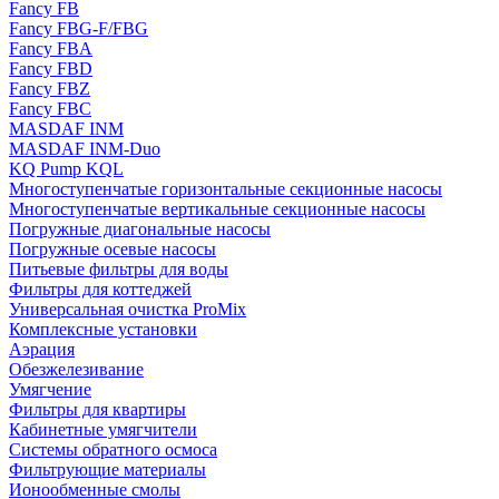
Fancy FB
Fancy FBG-F/FBG
Fancy FBA
Fancy FBD
Fancy FBZ
Fancy FBC
MASDAF INM
MASDAF INM-Duo
KQ Pump KQL
Многоступенчатые горизонтальные секционные насосы
Многоступенчатые вертикальные секционные насосы
Погружные диагональные насосы
Погружные осевые насосы
Питьевые фильтры для воды
Фильтры для коттеджей
Универсальная очистка ProMix
Комплексные установки
Аэрация
Обезжелезивание
Умягчение
Фильтры для квартиры
Кабинетные умягчители
Системы обратного осмоса
Фильтрующие материалы
Ионообменные смолы