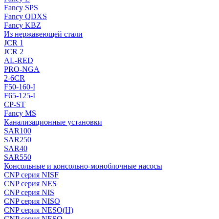
Fancy SPS
Fancy QDXS
Fancy KBZ
Из нержавеющей стали
JCR 1
JCR 2
AL-RED
PRO-NGA
2-6CR
F50-160-I
F65-125-I
CP-ST
Fancy MS
Канализационные установки
SAR100
SAR250
SAR40
SAR550
Консольные и консольно-моноблочные насосы
CNP серия NISF
CNP серия NES
CNP серия NIS
CNP серия NISO
CNP серия NESO(H)
CNP серия NESO