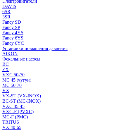
Электровигатели
DAVIS
6SR
3SR
Fancy SD
Fancy SP
Fancy 4YS
Fancy 6YS
Fancy 6YC
Установки повышения давления
AIKON
Фекальные насосы
BC
ZX
VXC 50-70
MC 45 (чугун)
MC 50-70
VX
VX-ST (VX-INOX)
BC-ST (MC-INOX)
VXC 35-45
VXC-F (PVXC)
MC-F (PMC)
TRITUS
VX 40-65