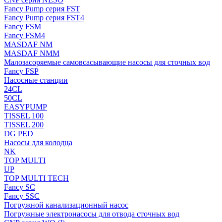
Fancy Pump серия FST
Fancy Pump серия FST4
Fancy FSM
Fancy FSM4
MASDAF NM
MASDAF NMM
Малозасоряемые самовсасывающие насосы для сточных вод
Fancy FSP
Насосные станции
24CL
50CL
EASYPUMP
TISSEL 100
TISSEL 200
DG PED
Насосы для колодца
NK
TOP MULTI
UP
TOP MULTI TECH
Fancy SC
Fancy SSC
Погружной канализационный насос
Погружные электронасосы для отвода сточных вод