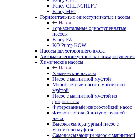
Fancy CHL
Fancy CHLF/CHLFT
Fancy MHI
Горизонтальные одноступенчатые насосы
Назад
Горизонтальные одноступенчатые
насосы
Fancy FZ
KQ Pump KQW
Насосы двухстороннего входа
Автоматические установки пожаротушения
Химические насосы
Назад
Химические насосы
Насос с магнитной муфтой
Моноблочный насос с магнитной
муфтой
Насос с магнитной муфтой из
фторопласта
Футерованный износостойкий насос
Фторопластовый полупогружной
насос
Высокотемпературный насос с
магнитной муфтой
Самовсасывающий насос с магнитной