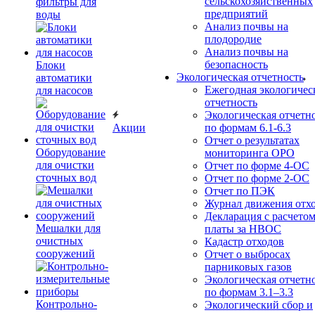
сельскохозяйственных
фильтры для
предприятий
воды
Анализ почвы на
плодородие
Анализ почвы на
безопасность
Блоки
Экологическая отчетность
автоматики
Ежегодная экологичес
для насосов
отчетность
Экологическая отчетн
Акции
по формам 6.1-6.3
Отчет о результатах
Оборудование
мониторинга ОРО
для очистки
Отчет по форме 4-ОС
сточных вод
Отчет по форме 2-ОС
Отчет по ПЭК
Журнал движения отх
Декларация с расчето
Мешалки для
платы за НВОС
очистных
Кадастр отходов
сооружений
Отчет о выбросах
парниковых газов
Экологическая отчетн
по формам 3.1–3.3
Контрольно-
Экологический сбор и