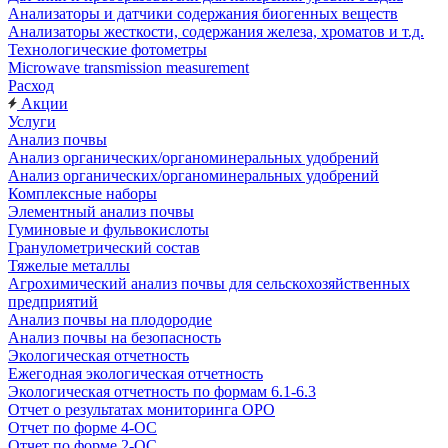
Анализаторы и датчики содержания биогенных веществ
Анализаторы жесткости, содержания железа, хроматов и т.д.
Технологические фотометры
Microwave transmission measurement
Расход
Акции
Услуги
Анализ почвы
Анализ органических/органоминеральных удобрений
Анализ органических/органоминеральных удобрений
Комплексные наборы
Элементный анализ почвы
Гуминовые и фульвокислоты
Гранулометрический состав
Тяжелые металлы
Агрохимический анализ почвы для сельскохозяйственных
предприятий
Анализ почвы на плодородие
Анализ почвы на безопасность
Экологическая отчетность
Ежегодная экологическая отчетность
Экологическая отчетность по формам 6.1-6.3
Отчет о результатах мониторинга ОРО
Отчет по форме 4-ОС
Отчет по форме 2-ОС