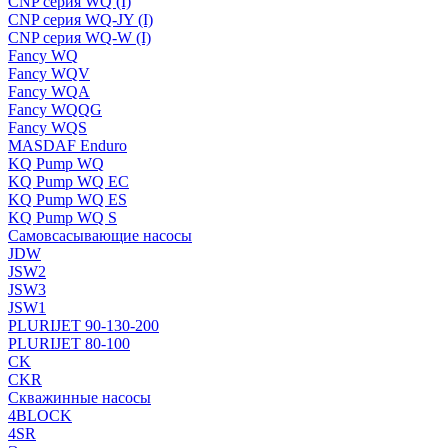
CNP серия WQ (I)
CNP серия WQ-JY (I)
CNP серия WQ-W (I)
Fancy WQ
Fancy WQV
Fancy WQA
Fancy WQQG
Fancy WQS
MASDAF Enduro
KQ Pump WQ
KQ Pump WQ EC
KQ Pump WQ ES
KQ Pump WQ S
Самовсасывающие насосы
JDW
JSW2
JSW3
JSW1
PLURIJET 90-130-200
PLURIJET 80-100
CK
CKR
Скважинные насосы
4BLOCK
4SR