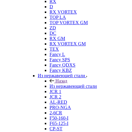
RX
D
RX VORTEX
TOP LA
TOP VORTEX GM
ZD
DC
RX GM
RX VORTEX GM
TEX
Fancy L
Fancy SPS
Fancy QDXS
Fancy KBZ
Из нержавеющей стали
Назад
Из нержавеющей стали
JCR 1
JCR 2
AL-RED
PRO-NGA
2-6CR
F50-160-I
F65-125-I
CP-ST