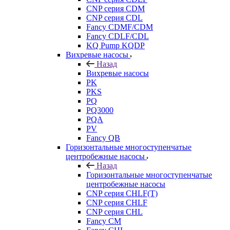
CNP серия CDM
CNP серия CDL
Fancy CDMF/CDM
Fancy CDLF/CDL
KQ Pump KQDP
Вихревые насосы
Назад
Вихревые насосы
PK
PKS
PQ
PQ3000
PQA
PV
Fancy QB
Горизонтальные многоступенчатые
центробежные насосы
Назад
Горизонтальные многоступенчатые
центробежные насосы
CNP серия CHLF(T)
CNP серия CHLF
CNP серия CHL
Fancy CM