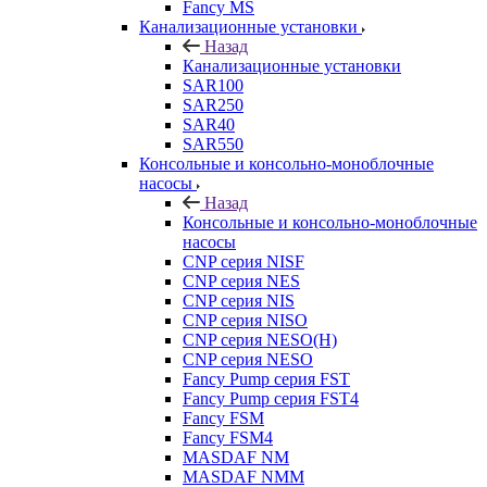
Fancy MS
Канализационные установки
Назад
Канализационные установки
SAR100
SAR250
SAR40
SAR550
Консольные и консольно-моноблочные
насосы
Назад
Консольные и консольно-моноблочные
насосы
CNP серия NISF
CNP серия NES
CNP серия NIS
CNP серия NISO
CNP серия NESO(H)
CNP серия NESO
Fancy Pump серия FST
Fancy Pump серия FST4
Fancy FSM
Fancy FSM4
MASDAF NM
MASDAF NMM