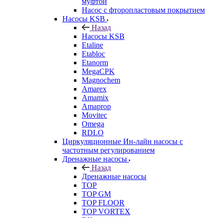
муфтой
Насос с фторопластовым покрытием
Насосы KSB
Назад
Насосы KSB
Etaline
Etabloc
Etanorm
MegaCPK
Magnochem
Amarex
Amamix
Amaprop
Movitec
Omega
RDLO
Циркуляционные Ин-лайн насосы с
частотным регулированием
Дренажные насосы
Назад
Дренажные насосы
TOP
TOP GM
TOP FLOOR
TOP VORTEX