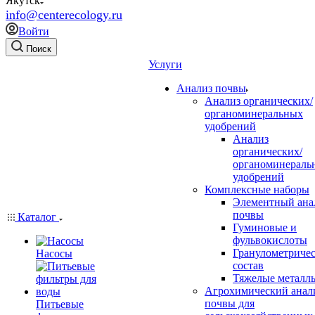
Якутск
info@centerecology.ru
Войти
Поиск
Услуги
Анализ почвы
Анализ органических/
органоминеральных
удобрений
Анализ
органических/
органоминераль
удобрений
Комплексные наборы
Элементный ана
почвы
Каталог
Гуминовые и
фульвокислоты
Гранулометриче
Насосы
состав
Тяжелые металл
Агрохимический анал
почвы для
Питьевые