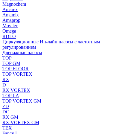
Magnochem
Amarex
Amamix
Amaprop
Movitec
Omega
RDLO
Циркуляционные Ин-лайн насосы с частотным
регулированием
Дренажные насосы
TOP
TOP GM
TOP FLOOR
TOP VORTEX
RX
D
RX VORTEX
TOP LA
TOP VORTEX GM
ZD
DC
RX GM
RX VORTEX GM
TEX
Fancy L