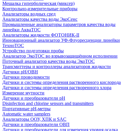
Мешалка гиперболическая (миксер)
Контрольно-измерительные приборы
Анализаторы водных сред
Анализаторы качества воды ЭкоСенс
Промышленные анализаторы параметров качества воды
линейки АкваТОС
Анализаторы жидкости ФОТОНИК-II
Инновационный анализатор УФ-Флуоресценции линейки
ТехноТОС
Устройство подготовки пробы
Анализатор ЭкоТОС во взрывозащищённом исполнении
Поточный анализатор качества воды ЭкоТОС
Трансмиттеры и контроллеры анализаторов жидкости
Датчики рН/ОВН
Датчики проводимости
Датчики и системы определения растворенного кислорода
Датчики и системы определения растворенного хлора
Измерение мутности
Датчики и преобразователи pH
Disinfection and chlorine sensors and transmitters
Портативные pH-метры
Automatic water samplers
Анализаторы ООУ, ХПК и SAC
Датчики и преобразователи ОВП
Датчики и преобразователи для измерения уровня осадка