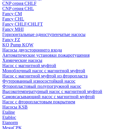
CNP серия CHLF
CNP серия CHL
Fancy CM
Fancy CHL
Fancy CHLF/CHLFT
Fancy MHI
Горизонтальные одноступенчатые насосы
Fancy FZ
KQ Pump KQW
Насосы двухстороннего входа
Автоматические установки пожаротушения
Химические насосы
Насос с магнитной муфтой
Моноблочный насос с магнитной муфтой
Насос с магнитной муфтой из фторопласта
Футерованный износостойкий насос
Фторопластовый полупогружной насос
Высокотемпературный насос с магнитной муфтой
Самовсасывающий насос с магнитной муфтой
Насос с фторопластовым покрытием
Насосы KSB
Etaline
Etabloc
Etanorm
MegaCPK