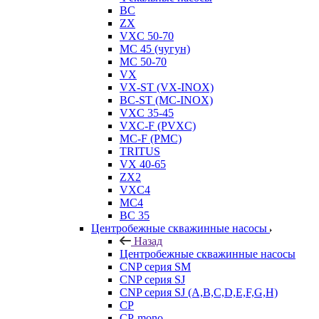
BC
ZX
VXC 50-70
MC 45 (чугун)
MC 50-70
VX
VX-ST (VX-INOX)
BC-ST (MC-INOX)
VXC 35-45
VXC-F (PVXC)
MC-F (PMC)
TRITUS
VX 40-65
ZX2
VXC4
MC4
BC 35
Центробежные скважинные насосы
Назад
Центробежные скважинные насосы
CNP серия SM
CNP серия SJ
CNP серия SJ (A,B,C,D,E,F,G,H)
CP
CP-mono