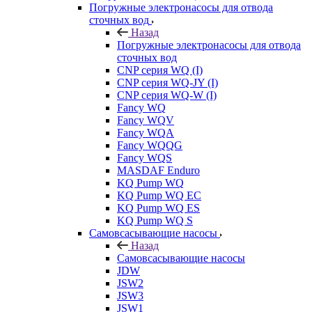
Погружные электронасосы для отвода
сточных вод
Назад
Погружные электронасосы для отвода
сточных вод
CNP серия WQ (I)
CNP серия WQ-JY (I)
CNP серия WQ-W (I)
Fancy WQ
Fancy WQV
Fancy WQA
Fancy WQQG
Fancy WQS
MASDAF Enduro
KQ Pump WQ
KQ Pump WQ EC
KQ Pump WQ ES
KQ Pump WQ S
Самовсасывающие насосы
Назад
Самовсасывающие насосы
JDW
JSW2
JSW3
JSW1