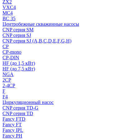
ZX2
VXC4
MC4
BC 35
Центробежные скважинные насосы
CNP серия SM
CNP серия SJ
CNP серия SJ (A,B,C,D,E,F,G,H)
CP
CP-mono
CP-DIN
HF (до 1,5 кВт)
HF (до 7,5 кВт)
NGA
2CP
2-4CP
F
F4
Циркуляционный насос
CNP серия TD-G
CNP серия TD
Fancy FTD
Fancy FT
Fancy IPL
Fancy PH