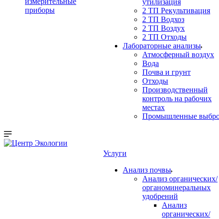
измерительные
утилизация
приборы
2 ТП Рекультивация
2 ТП Водхоз
2 ТП Воздух
2 ТП Отходы
Лабораторные анализы
Атмосферный воздух
Вода
Почва и грунт
Отходы
Производственный
контроль на рабочих
местах
Промышленные выбр
Услуги
Анализ почвы
Анализ органических/
органоминеральных
удобрений
Анализ
органических/