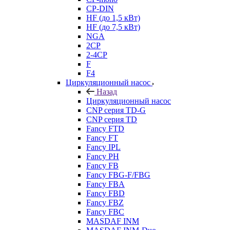
CP-DIN
HF (до 1,5 кВт)
HF (до 7,5 кВт)
NGA
2CP
2-4CP
F
F4
Циркуляционный насос
Назад
Циркуляционный насос
CNP серия TD-G
CNP серия TD
Fancy FTD
Fancy FT
Fancy IPL
Fancy PH
Fancy FB
Fancy FBG-F/FBG
Fancy FBA
Fancy FBD
Fancy FBZ
Fancy FBC
MASDAF INM